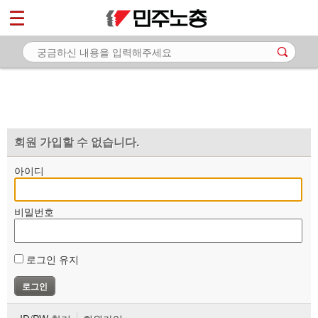
*
마이페이지
소개
<
소식
노동상담
자료
회원 가입할 수 없습니다.
부설기관
아이디
업무
비밀번호
로그인 유지