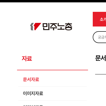
메뉴 건너뛰기
로그인
회원가입
마이페이지
소개
소
<
소식
노동상담
자료
문서자료
문
자료
이미지자료
미디어자료
문서자료
카드뉴스
이미지자료
부설기관
업무