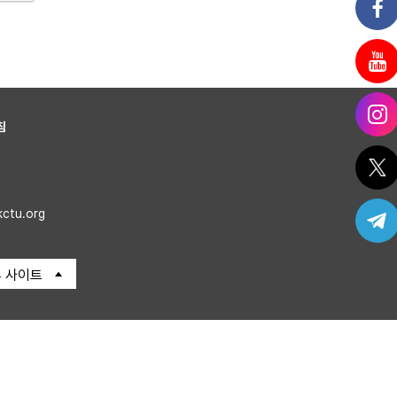
침
kctu.org
 사이트