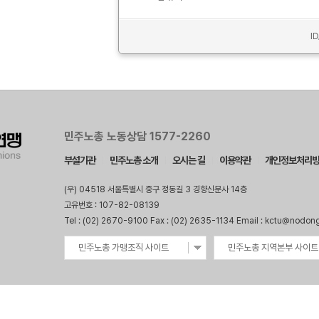
I
민주노총 노동상담 1577-2260
부설기관
민주노총 소개
오시는 길
이용약관
개인정보처리
(우) 04518 서울특별시 중구 정동길 3 경향신문사 14층
고유번호 : 107-82-08139
Tel : (02) 2670-9100 Fax : (02) 2635-1134 Email : kctu@nodon
민주노총 가맹조직 사이트
민주노총 지역본부 사이트