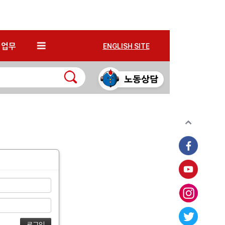
*
업무
ENGLISH SITE