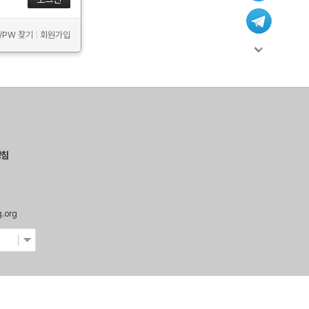
D/PW 찾기
|
회원가입
방침
g.org