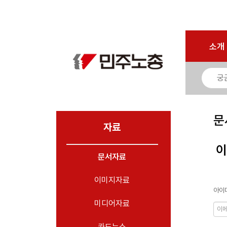
로그인
회원가입
마이페이지
소개
<
소개
소식
노동상담
자료
문
- 문서자료
자료
- 이미지자료
이
문서자료
- 미디어자료
- 카드뉴스
이미지자료
아이디
부설기관
미디어자료
업무
카드뉴스