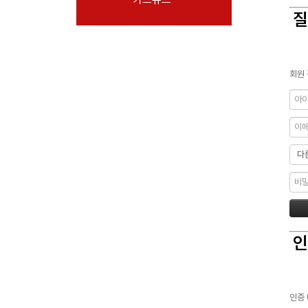
질
회원 
인
인증 