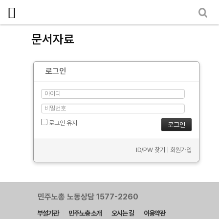
마이페이지
소개
문서자료
<
소식
로그인
노동상담
자료
- 문서자료
로그인 유지
- 이미지자료
ID/PW 찾기
|
회원가입
- 미디어자료
- 카드뉴스
부설기관
민주노총 노동상담 1577-2260
부설기관
민주노총 소개
오시는 길
이용약관
업무