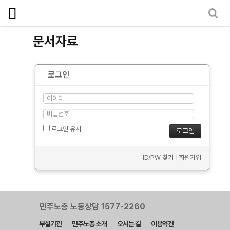
마이페이지
소개
문서자료
<
소식
로그인
노동상담
자료
- 문서자료
로그인 유지
- 이미지자료
ID/PW 찾기
|
회원가입
- 미디어자료
- 카드뉴스
부설기관
민주노총 노동상담 1577-2260
부설기관
민주노총 소개
오시는 길
이용약관
업무