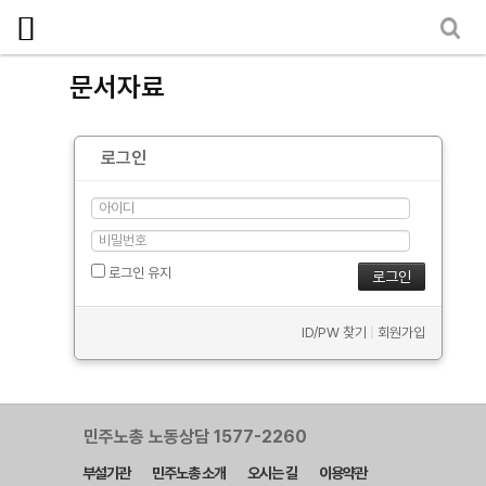
마이페이지
소개
문서자료
<
소식
로그인
노동상담
자료
- 문서자료
로그인 유지
- 이미지자료
ID/PW 찾기
|
회원가입
- 미디어자료
- 카드뉴스
부설기관
민주노총 노동상담 1577-2260
부설기관
민주노총 소개
오시는 길
이용약관
업무