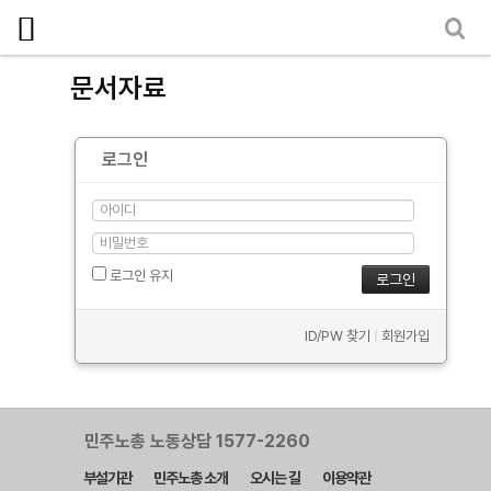
마이페이지
소개
문서자료
<
소식
로그인
노동상담
자료
- 문서자료
로그인 유지
- 이미지자료
ID/PW 찾기
|
회원가입
- 미디어자료
- 카드뉴스
부설기관
민주노총 노동상담 1577-2260
부설기관
민주노총 소개
오시는 길
이용약관
업무