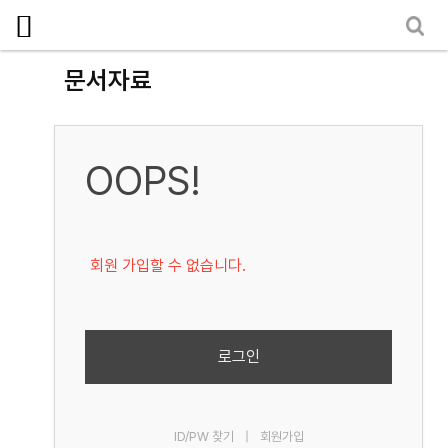
로그인
회원가입
마이페이지
소개
문서자료
<
소식
노동상담
OOPS!
자료
- 문서자료
회원 가입할 수 없습니다.
- 이미지자료
- 미디어자료
- 카드뉴스
로그인
부설기관
ID/PW 찾기
|
회원가입
업무