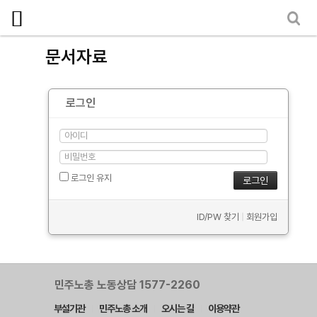
마이페이지
소개
문서자료
<
소식
로그인
노동상담
자료
- 문서자료
로그인 유지
- 이미지자료
ID/PW 찾기
|
회원가입
- 미디어자료
- 카드뉴스
부설기관
민주노총 노동상담 1577-2260
부설기관
민주노총 소개
오시는 길
이용약관
업무