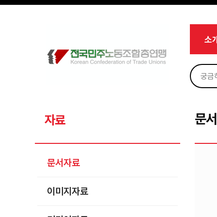
메뉴 건너뛰기
로그인
회원가입
Sketchbook5, 스케치북5
마이페이지
소개
소
<
소식
노동상담
Sketchbook5, 스케치북5
자료
문서자료
문
자료
이미지자료
미디어자료
문서자료
카드뉴스
이미지자료
부설기관
업무