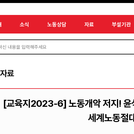
개
소식
노동상담
자료
부설기관
서자료
[교육지2023-6] 노동개악 저지! 윤석
세계노동절