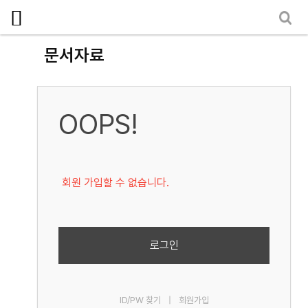
로그인
회원가입
마이페이지
소개
문서자료
<
소식
노동상담
OOPS!
자료
- 문서자료
회원 가입할 수 없습니다.
- 이미지자료
- 미디어자료
- 카드뉴스
로그인
부설기관
ID/PW 찾기
|
회원가입
업무