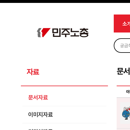
메뉴 건너뛰기
로그인
회원가입
Sketchbook5, 스케치북5
마이페이지
소개
소
<
소식
노동상담
Sketchbook5, 스케치북5
자료
문서자료
문
자료
이미지자료
미디어자료
이
문서자료
카드뉴스
이미지자료
부설기관
업무