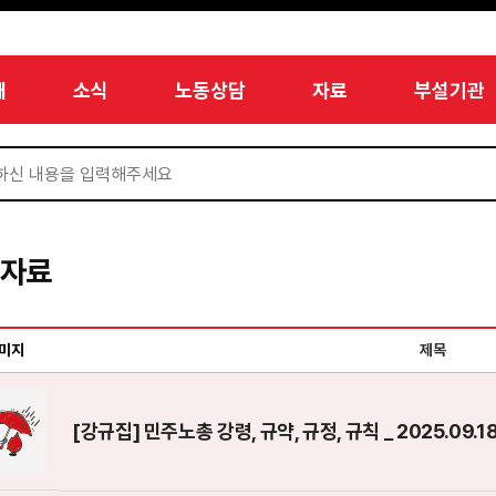
개
소식
노동상담
자료
부설기관
서자료
미지
제목
[강규집] 민주노총 강령, 규약, 규정, 규칙 _ 2025.09.1