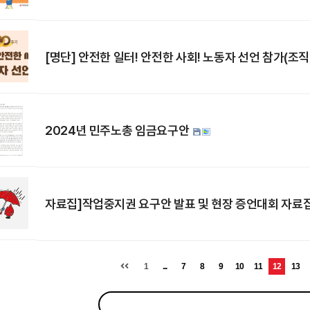
[명단] 안전한 일터! 안전한 사회! 노동자 선언 참가(조
2024년 민주노총 임금요구안
자료집]작업중지권 요구안 발표 및 현장 증언대회 자료
1
...
7
8
9
10
11
12
13