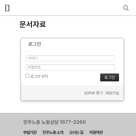
마이페이지
소개
문서자료
<
소식
로그인
노동상담
자료
- 문서자료
로그인 유지
- 이미지자료
ID/PW 찾기
|
회원가입
- 미디어자료
- 카드뉴스
부설기관
민주노총 노동상담 1577-2260
부설기관
민주노총 소개
오시는 길
이용약관
업무