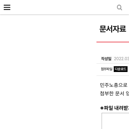
로그인
회원가입
Sketchbook5, 스케치북5
마이페이지
소개
<
문서자료
소식
노동상담
Sketchbook5, 스케치북5
자료
작성일
2022.03
문서자료
첨부파일
다운로드
이미지자료
민주노총으로 교
미디어자료
첨부한 문서 
카드뉴스
※파일 내려받
부설기관
업무