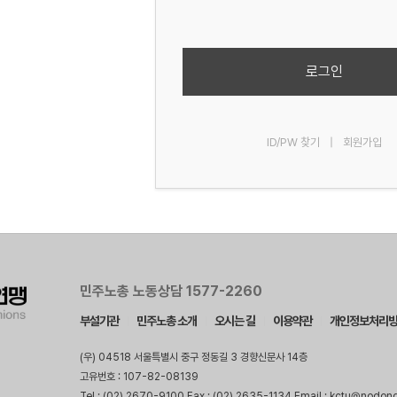
로그인
ID/PW 찾기
|
회원가입
민주노총 노동상담 1577-2260
부설기관
민주노총 소개
오시는 길
이용약관
개인정보처리
(우) 04518 서울특별시 중구 정동길 3 경향신문사 14층
고유번호 : 107-82-08139
Tel : (02) 2670-9100 Fax : (02) 2635-1134 Email : kctu@nodon