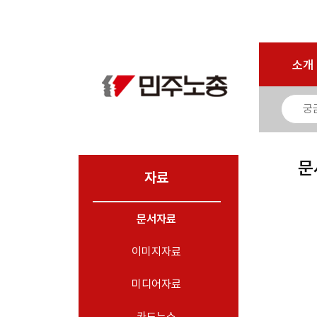
로그인
회원가입
마이페이지
소개
<
소개
소식
노동상담
자료
문
- 문서자료
자료
- 이미지자료
문서자료
- 미디어자료
- 카드뉴스
이미지자료
부설기관
미디어자료
업무
카드뉴스