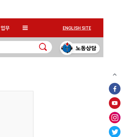
*
업무
ENGLISH SITE