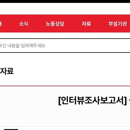
개
소식
노동상담
자료
부설기관
서자료
[인터뷰조사보고서]