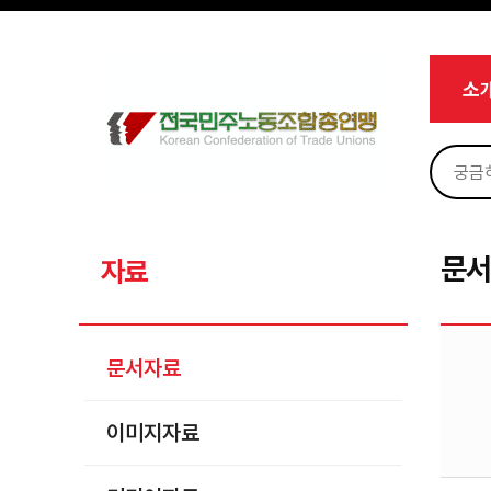
메뉴 건너뛰기
로그인
회원가입
Sketchbook5, 스케치북5
마이페이지
소개
소
<
소식
노동상담
Sketchbook5, 스케치북5
자료
문서자료
문
자료
이미지자료
미디어자료
문서자료
카드뉴스
이미지자료
부설기관
업무