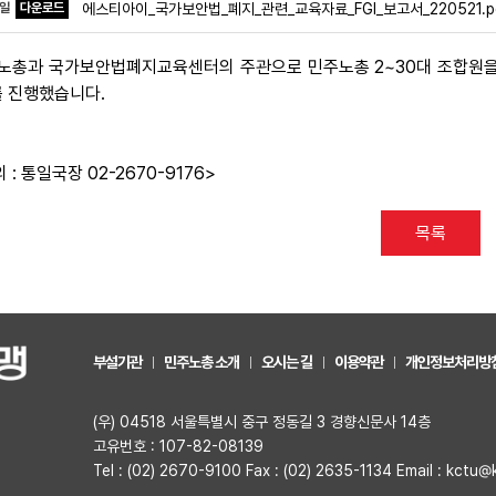
파일
다운로드
에스티아이_국가보안법_폐지_관련_교육자료_FGI_보고서_220521.p
노총과 국가보안법폐지교육센터의 주관으로 민주노총 2~30대 조합원을 
를 진행했습니다.
 : 통일국장 02-2670-9176>
목록
부설기관
민주노총 소개
오시는 길
이용약관
개인정보처리방
(우) 04518 서울특별시 중구 정동길 3 경향신문사 14층
고유번호 : 107-82-08139
Tel : (02) 2670-9100 Fax : (02) 2635-1134 Email : kctu@