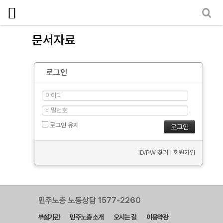
마이페이지
소개
문서자료
<
소식
로그인
노동상담
자료
- 문서자료
로그인 유지
- 이미지자료
ID/PW 찾기
|
회원가입
- 미디어자료
- 카드뉴스
부설기관
민주노총 노동상담 1577-2260
부설기관
민주노총 소개
오시는 길
이용약관
업무