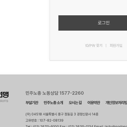
로그인
ID/PW 찾기
|
회원가입
민주노총 노동상담 1577-2260
부설기관
민주노총 소개
오시는 길
이용약관
개인정보처리
(우) 04518 서울특별시 중구 정동길 3 경향신문사 14층
고유번호 : 107-82-08139
Tel : (02) 2670-9100 Fax : (02) 2635-1134 Email : kctu@nodon