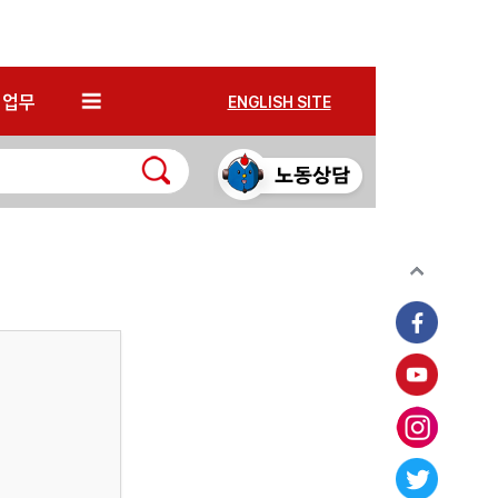
*
업무
ENGLISH SITE