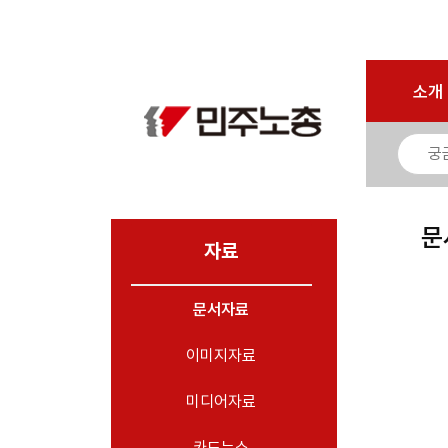
로그인
회원가입
마이페이지
소개
<
소개
소식
노동상담
자료
문
- 문서자료
자료
- 이미지자료
문서자료
- 미디어자료
- 카드뉴스
이미지자료
부설기관
미디어자료
업무
카드뉴스