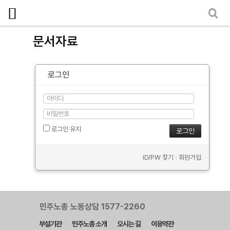
마이페이지
소개
문서자료
<
소식
로그인
노동상담
자료
- 문서자료
로그인 유지
- 이미지자료
ID/PW 찾기
|
회원가입
- 미디어자료
- 카드뉴스
부설기관
민주노총 노동상담 1577-2260
부설기관
민주노총 소개
오시는 길
이용약관
업무