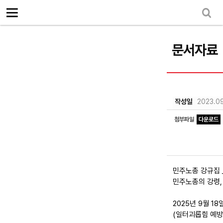
로그인
회원가입
Sketchbook5, 스케치북5
마이페이지
소개
<
문서자료
소식
노동상담
Sketchbook5, 스케치북5
자료
작성일
2023.09
문서자료
첨부파일
다운로드
이미지자료
미디어자료
민주노총 강규집 _ 
카드뉴스
민주노총의 강령, 
부설기관
2025년 9월 
(일터괴롭힘 예방
업무