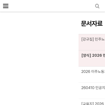
로그인
회원가입
Sketchbook5, 스케치북5
마이페이지
소개
<
문서자료
소식
노동상담
[강규집] 민주노총
Sketchbook5, 스케치북5
자료
[양식] 2026
문서자료
이미지자료
2026 이주노동
미디어자료
카드뉴스
260410 인공
부설기관
업무
[교육지] 202