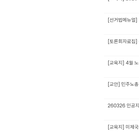
[선거법메뉴얼]
[토론회자료집]
[교육지] 4월 
[교안] 민주노
260326 인공
[교육지] 미제