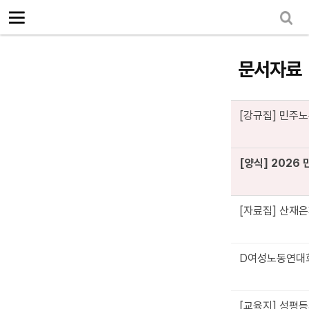
로그인
회원가입
Sketchbook5, 스케치북5
마이페이지
소개
<
문서자료
소식
노동상담
[강규집] 민주노총
Sketchbook5, 스케치북5
자료
[양식] 2026
문서자료
이미지자료
[자료집] 산재은
미디어자료
카드뉴스
D여성노동연대회
부설기관
업무
[교육지] 성평