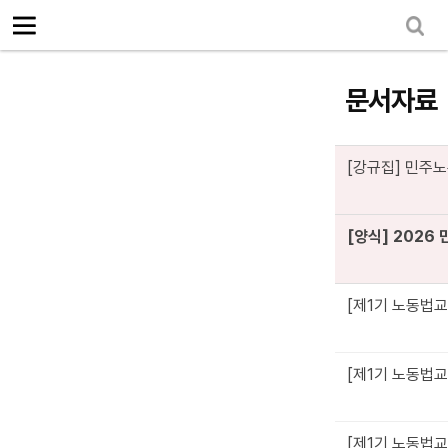
로그인
회원가입
Sketchbook5, 스케치북5
마이페이지
소개
<
문서자료
소식
노동상담
[강규집] 민주노총
Sketchbook5, 스케치북5
자료
[양식] 2026
문서자료
이미지자료
[제1기 노동법
미디어자료
카드뉴스
[제1기 노동법교
부설기관
업무
[제1기 노동법