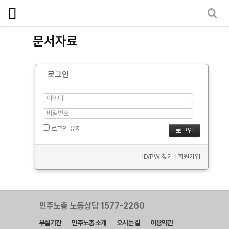
마이페이지
소개
문서자료
<
소식
로그인
노동상담
자료
- 문서자료
로그인 유지
- 이미지자료
ID/PW 찾기
|
회원가입
- 미디어자료
- 카드뉴스
부설기관
민주노총 노동상담 1577-2260
부설기관
민주노총 소개
오시는 길
이용약관
업무