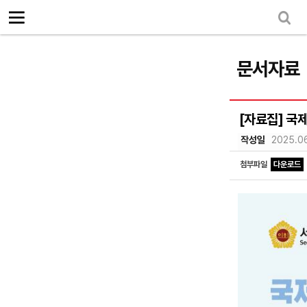
로그인
회원가입
Sketchbook5, 스케치북5
마이페이지
소개
<
문서자료
소식
노동상담
[자료집] 국
Sketchbook5, 스케치북5
자료
작성일
2025.0
문서자료
첨부파일
다운로드
이미지자료
미디어자료
카드뉴스
부설기관
업무