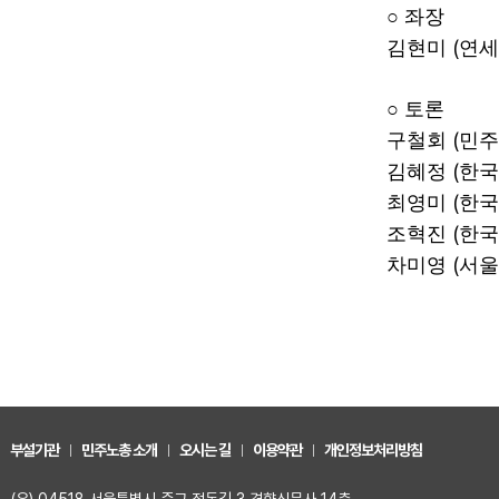
○
좌장
(
김현미
연세
○
토론
(
구철회
민주
(
김혜정
한국
(
최영미
한국
(
조혁진
한국
(
차미영
서울
부설기관
민주노총 소개
오시는 길
이용약관
개인정보처리방침
(우) 04518 서울특별시 중구 정동길 3 경향신문사 14층