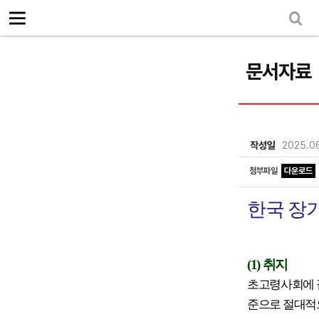
로그인
회원가입
Sketchbook5, 스케치북5
마이페이지
소개
<
문서자료
소식
노동상담
Sketchbook5, 스케치북5
자료
작성일
2025.0
문서자료
첨부파일
다운로드
이미지자료
한국 장
미디어자료
카드뉴스
(1)
취지
부설기관
초고령사회에 접
준으로 절대적
업무