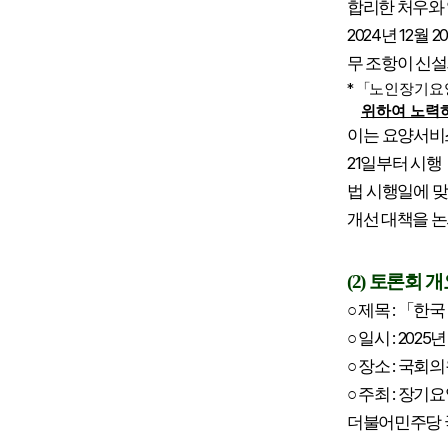
합리한 처우와
2024
12
20
년
월
무 조항이 신
*
「
노인장기요
위하여 노력
이는 요양서비
21
일부터 시행
법 시행일에 
개선 대책을 
(2)
토론회 개
:
○
제목
「
한국
: 2025
○
일시
:
○
장소
국회의
:
○
주최
장기요
더불어민주당