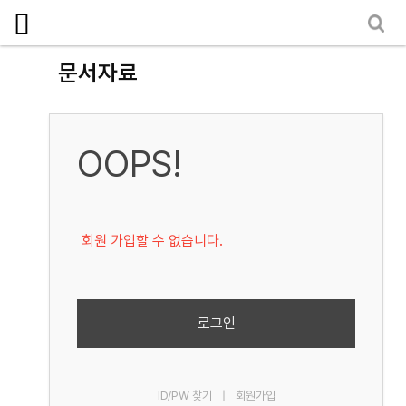
로그인
회원가입
마이페이지
소개
문서자료
<
소식
노동상담
OOPS!
자료
- 문서자료
회원 가입할 수 없습니다.
- 이미지자료
- 미디어자료
- 카드뉴스
로그인
부설기관
ID/PW 찾기
|
회원가입
업무