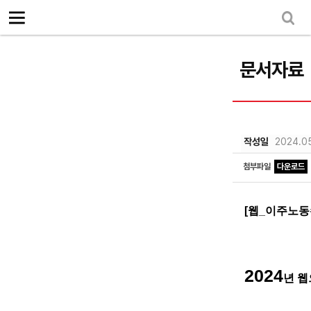
로그인
회원가입
Sketchbook5, 스케치북5
마이페이지
소개
<
문서자료
소식
노동상담
Sketchbook5, 스케치북5
자료
작성일
2024.0
문서자료
첨부파일
다운로드
이미지자료
[
웹
_
이주노동
미디어자료
카드뉴스
2024
부설기관
년 
업무