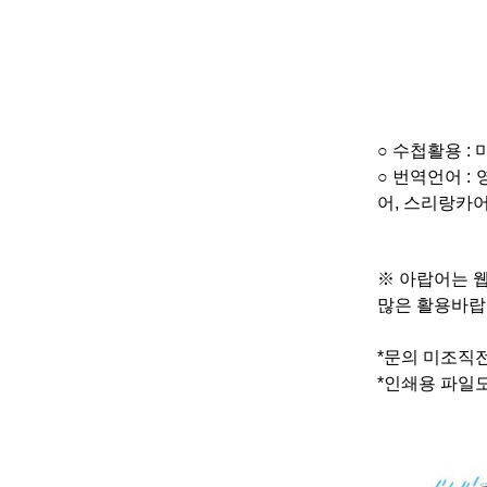
○
수첩활용
:
○
번역언어
:
어
,
스리랑카
※
아랍어는 웹
많은 활용바
*
문의 미조직
*인쇄용 파일