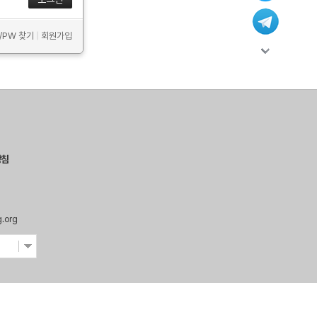
D/PW 찾기
|
회원가입
방침
g.org