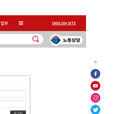
*
업무
ENGLISH SITE