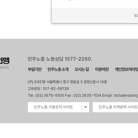
I
민주노총 노동상담 1577-2260
부설기관
민주노총 소개
오시는 길
이용약관
개인정보처리
(우) 04518 서울특별시 중구 정동길 3 경향신문사 14층
고유번호 : 107-82-08139
Tel : (02) 2670-9100 Fax : (02) 2635-1134 Email : kctu@nodon
민주노총 가맹조직 사이트
민주노총 지역본부 사이트