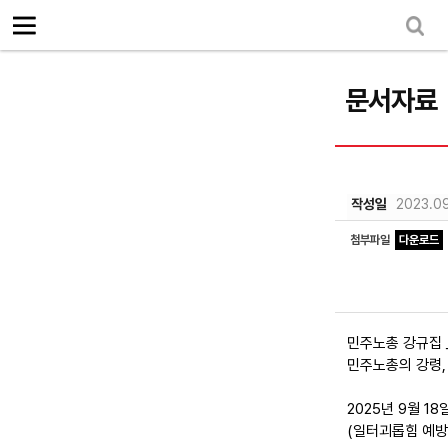
로그인
회원가입
Sketchbook5, 스케치북5
마이페이지
소개
<
문서자료
소식
노동상담
Sketchbook5, 스케치북5
자료
작성일
2023.09
문서자료
첨부파일
다운로드
이미지자료
미디어자료
민주노총 강규집 _ 
카드뉴스
민주노총의 강령, 
부설기관
2025년 9월 
(일터괴롭힘 예방
업무