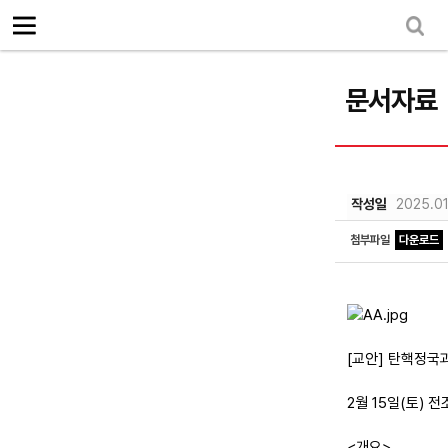
로그인
회원가입
Sketchbook5, 스케치북5
마이페이지
소개
<
문서자료
소식
노동상담
Sketchbook5, 스케치북5
자료
작성일
2025.01
문서자료
첨부파일
다운로드
이미지자료
미디어자료
카드뉴스
[교안] 탄핵정국
부설기관
2월 15일(토)
업무
<개요>