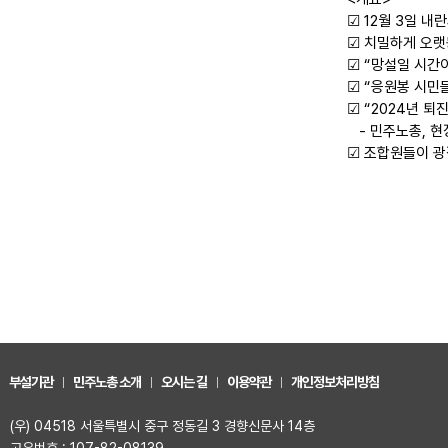
☑ 12월 3일 내
☑ 치밀하게 오랫
☑ “망설일 시간
☑ “응원봉 시민
☑ “2024년 
- 민주노총, 현
☑ 조합원들이 광
부설기관
민주노총 소개
오시는 길
이용약관
개인정보처리방침
(우) 04518 서울특별시 중구 정동길 3 경향신문사 14층