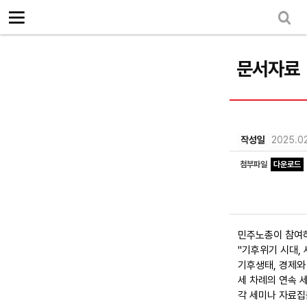
로그인
회원가입
Sketchbook5, 스케치북5
마이페이지
소개
<
문서자료
소식
노동상담
Sketchbook5, 스케치북5
자료
작성일
2025.02
문서자료
첨부파일
다운로드
이미지자료
미디어자료
민주노총이 참여
카드뉴스
"기후위기 시대,
기후생태, 경제와
부설기관
세 차례의 연속 
각 세미나 자료집
업무