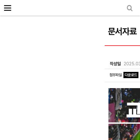
로그인
회원가입
Sketchbook5, 스케치북5
마이페이지
소개
<
문서자료
소식
노동상담
Sketchbook5, 스케치북5
자료
작성일
2025.0
문서자료
첨부파일
다운로드
이미지자료
미디어자료
카드뉴스
부설기관
업무