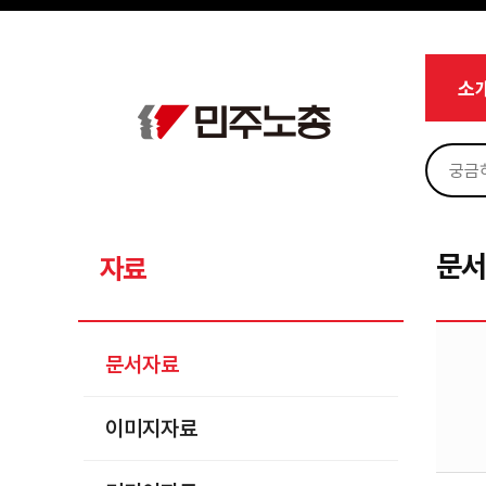
메뉴 건너뛰기
로그인
회원가입
Sketchbook5, 스케치북5
마이페이지
소개
소
<
소식
노동상담
Sketchbook5, 스케치북5
자료
문서자료
문
자료
이미지자료
미디어자료
문서자료
카드뉴스
이미지자료
부설기관
업무