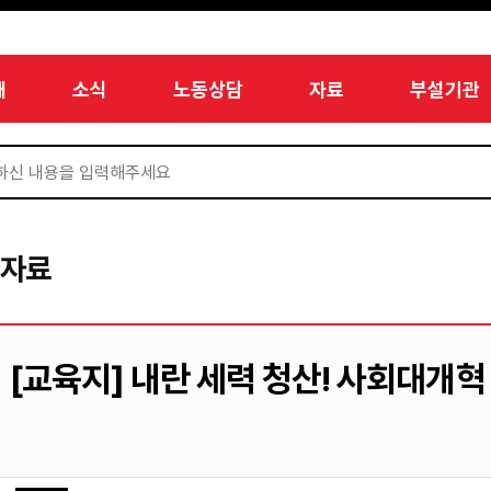
개
소식
노동상담
자료
부설기관
서자료
[교육지] 내란 세력 청산! 사회대개혁