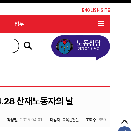
*
ENGLISH SITE
업무
노동상담
지금 클릭하세요
4.28 산재노동자의 날
작성일
2025.04.01
작성자
교육선전실
조회수
689