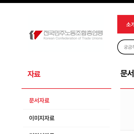
메뉴 건너뛰기
로그인
회원가입
Sketchbook5, 스케치북5
마이페이지
소개
소
<
소식
노동상담
Sketchbook5, 스케치북5
자료
문서자료
문
자료
이미지자료
미디어자료
문서자료
카드뉴스
이미지자료
부설기관
업무