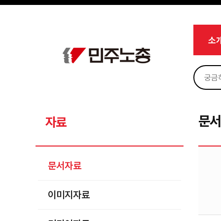
메뉴 건너뛰기
로그인
회원가입
Sketchbook5, 스케치북5
마이페이지
소개
소
<
소식
노동상담
Sketchbook5, 스케치북5
자료
문서자료
문
자료
이미지자료
미디어자료
문서자료
카드뉴스
이미지자료
부설기관
업무