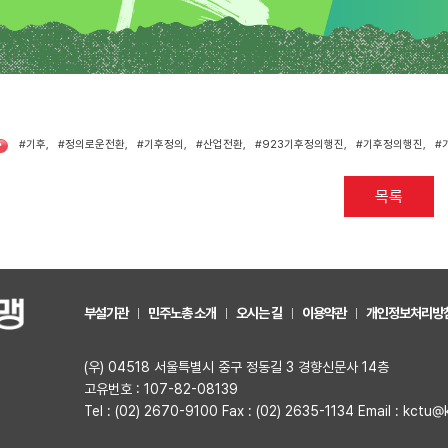
#기후
,
#정의로운전환
,
#기후정의
,
#산업전환
,
#923기후정의행진
,
#기후정의행진
,
#
•
목록
부설기관
민주노총 소개
오시는 길
이용약관
개인정보처리방
(우) 04518 서울특별시 중구 정동길 3 경향신문사 14층
고유번호 : 107-82-08139
Tel : (02) 2670-9100 Fax : (02) 2635-1134 Email : kctu@