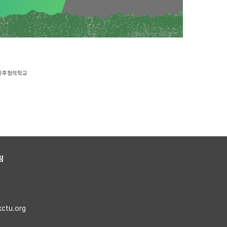
기후정의학교
침
kctu.org