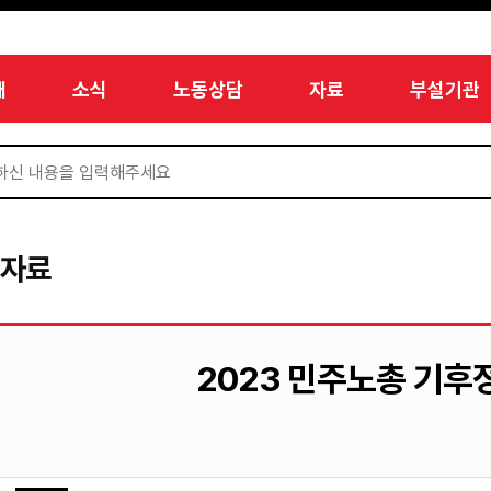
개
소식
노동상담
자료
부설기관
서자료
2023 민주노총 기후