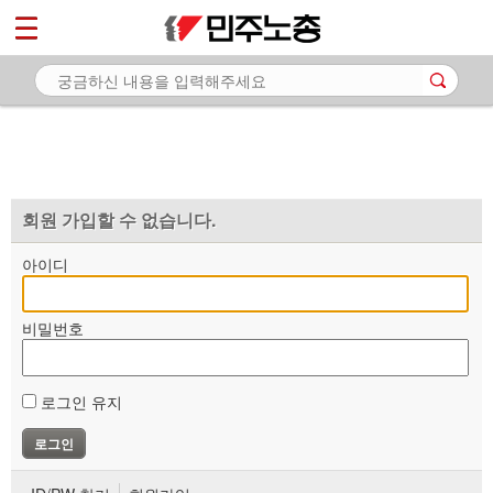
*
마이페이지
소개
<
소식
노동상담
자료
회원 가입할 수 없습니다.
부설기관
아이디
업무
비밀번호
로그인 유지