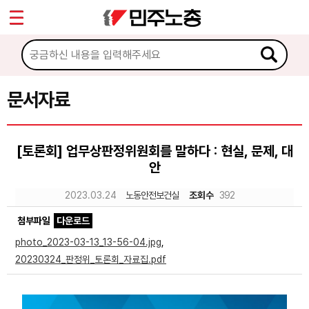
*
Sketchbook5, 스케치북5
마이페이지
소개
<
소식
문서자료
Sketchbook5, 스케치북5
노동상담
[토론회] 업무상판정위원회를 말하다 : 현실, 문제, 대
안
자료
2023.03.24
노동안전보건실
조회수
392
문서자료
첨부파일
다운로드
이미지자료
photo_2023-03-13_13-56-04.jpg
,
20230324_판정위_토론회_자료집.pdf
미디어자료
카드뉴스