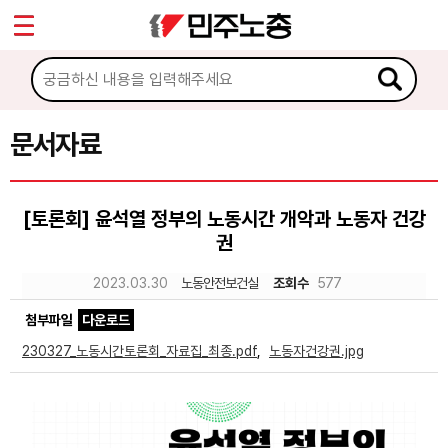
*
Sketchbook5, 스케치북5
마이페이지
소개
<
소식
문서자료
Sketchbook5, 스케치북5
노동상담
[토론회] 윤석열 정부의 노동시간 개악과 노동자 건강
권
자료
2023.03.30
노동안전보건실
조회수
577
문서자료
첨부파일
다운로드
이미지자료
230327_노동시간토론회_자료집_최종.pdf
,
노동자건강권.jpg
미디어자료
카드뉴스