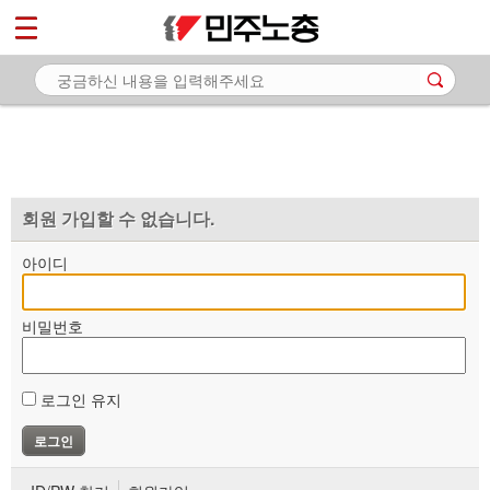
*
마이페이지
소개
<
소식
노동상담
자료
회원 가입할 수 없습니다.
부설기관
아이디
업무
비밀번호
로그인 유지