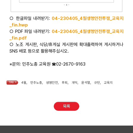
○ 한글파일 내려받기:
04-230405_4월생명안전투쟁_교육지
_fin.hwp
○ PDF 파일 내려받기:
04-230405_4월생명안전투쟁_교육지
_fin.pdf
○ 노조 게시판, 식당/휴게실 게시판에 확대출력하여 게시하거나
SNS 배포 등으로 활용해주십시오.
※문의: 민주노총 교육원 ☎02-2670-9163
TAG •
4월
,
민주노총
,
생명안전
,
후퇴
,
개악
,
윤석열
,
규탄
,
교육지
목록