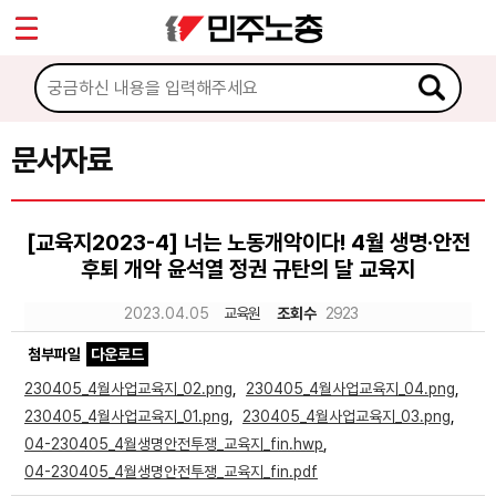
*
Sketchbook5, 스케치북5
마이페이지
소개
<
소식
문서자료
Sketchbook5, 스케치북5
노동상담
[교육지2023-4] 너는 노동개악이다! 4월 생명·안전
후퇴 개악 윤석열 정권 규탄의 달 교육지
자료
2023.04.05
교육원
조회수
2923
문서자료
첨부파일
다운로드
이미지자료
230405_4월사업교육지_02.png
,
230405_4월사업교육지_04.png
,
230405_4월사업교육지_01.png
,
230405_4월사업교육지_03.png
,
미디어자료
04-230405_4월생명안전투쟁_교육지_fin.hwp
,
카드뉴스
04-230405_4월생명안전투쟁_교육지_fin.pdf