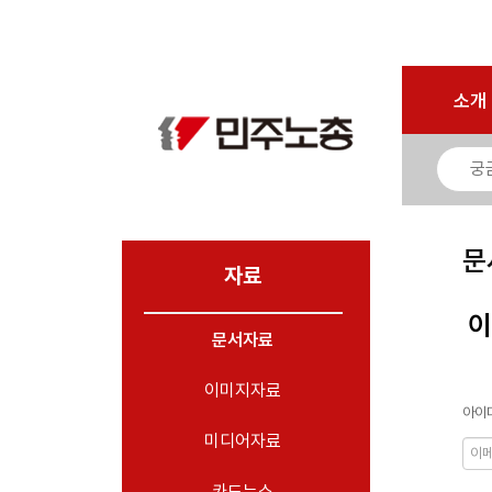
로그인
회원가입
마이페이지
소개
<
소개
소식
노동상담
자료
문
- 문서자료
자료
- 이미지자료
이
문서자료
- 미디어자료
- 카드뉴스
이미지자료
아이디
부설기관
미디어자료
업무
카드뉴스