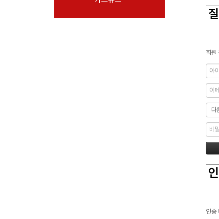
질
회원 
인
인증 