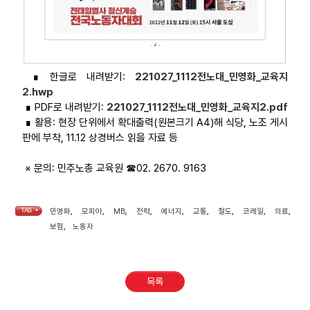
∎ 한글로 내려받기:
221027_1112전노대_민영화_교육지
2.hwp
∎ PDF로 내려받기:
221027_1112전노대_민영화_교육지2.pdf
∎ 활용: 현장 단위에서 확대출력(원본크기 A4)해 식당, 노조 게시
판에 부착, 11.12 상경버스 읽을 자료 등
※ 문의: 민주노총 교육원 ☎02. 2670. 9163
TAG •
민영화
,
모피아
,
MB
,
전력
,
에너지
,
교통
,
철도
,
코레일
,
의료
,
보험
,
노동자
목록