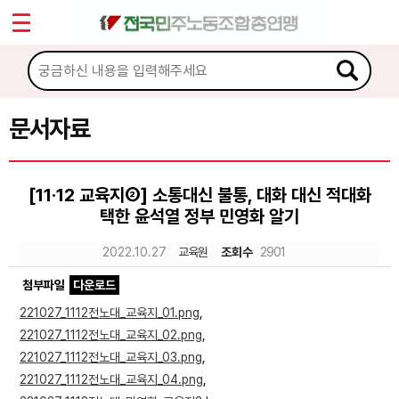
*
Sketchbook5, 스케치북5
마이페이지
소개
<
소식
문서자료
Sketchbook5, 스케치북5
노동상담
[11·12 교육지②] 소통대신 불통, 대화 대신 적대화
택한 윤석열 정부 민영화 알기
자료
2022.10.27
교육원
조회수
2901
문서자료
첨부파일
다운로드
이미지자료
221027_1112전노대_교육지_01.png
,
221027_1112전노대_교육지_02.png
,
미디어자료
221027_1112전노대_교육지_03.png
,
카드뉴스
221027_1112전노대_교육지_04.png
,