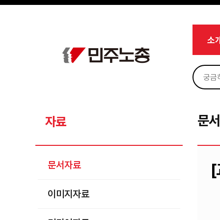
메뉴 건너뛰기
로그인
회원가입
Sketchbook5, 스케치북5
마이페이지
소개
소
<
소식
노동상담
Sketchbook5, 스케치북5
자료
문서자료
문
자료
이미지자료
미디어자료
문서자료
카드뉴스
이미지자료
부설기관
업무