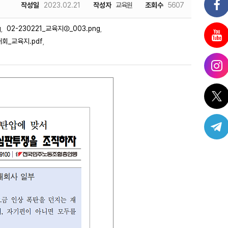
작성일
2023.02.21
작성자
교육원
조회수
5607
g
02-230221_교육지②_003.png
,
,
대회_교육지.pdf
,