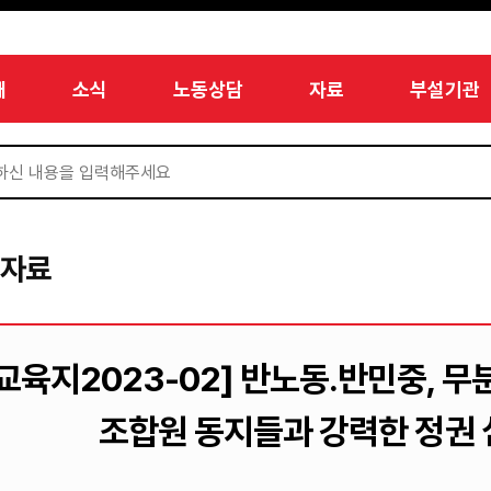
개
소식
노동상담
자료
부설기관
서자료
[교육지2023-02] 반노동․반민중, 
조합원 동지들과 강력한 정권