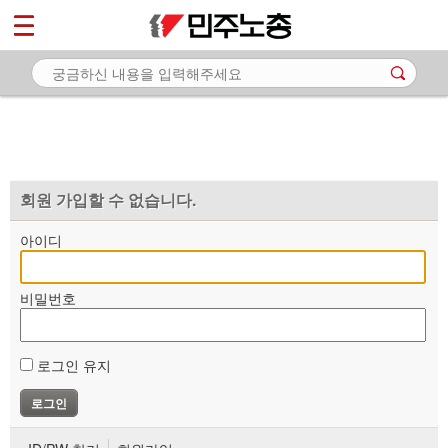
*
마이페이지
소개
<
소식
노동상담
자료
회원 가입할 수 없습니다.
부설기관
아이디
업무
비밀번호
로그인 유지