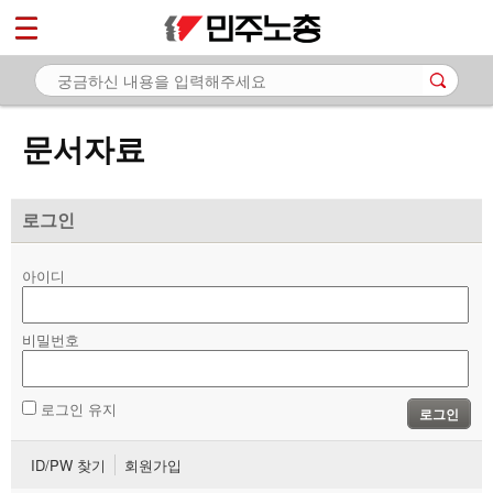
*
마이페이지
소개
<
소식
문서자료
노동상담
자료
로그인
- 문서자료
아이디
- 이미지자료
비밀번호
- 미디어자료
- 카드뉴스
로그인 유지
로그인
부설기관
ID/PW 찾기
회원가입
업무