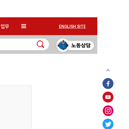
*
업무
ENGLISH SITE