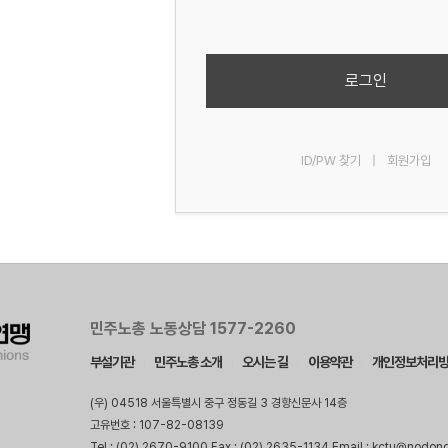
로그인
ID/PW 찾기
|
회원가입
민주노총 노동상담 1577-2260
부설기관
민주노총 소개
오시는 길
이용약관
개인정보처리
(우) 04518 서울특별시 중구 정동길 3 경향신문사 14층
고유번호 : 107-82-08139
Tel : (02) 2670-9100 Fax : (02) 2635-1134 Email : kctu@nodon