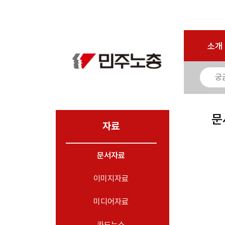
로그인
회원가입
마이페이지
소개
<
소개
소식
노동상담
자료
문
- 문서자료
자료
- 이미지자료
문서자료
- 미디어자료
- 카드뉴스
이미지자료
부설기관
미디어자료
업무
카드뉴스