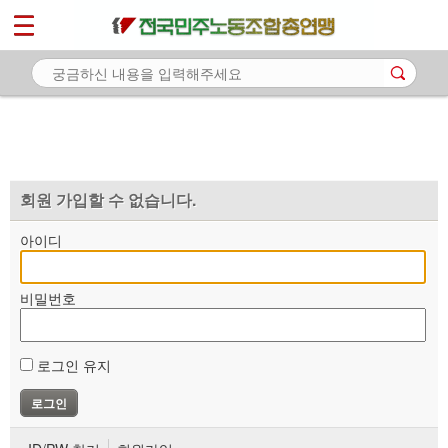
*
마이페이지
소개
<
소식
노동상담
자료
회원 가입할 수 없습니다.
부설기관
아이디
업무
비밀번호
로그인 유지