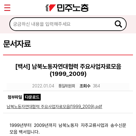
*
Sketchbook5, 스케치북5
마이페이지
소개
<
소식
문서자료
Sketchbook5, 스케치북5
노동상담
[백서] 남북노동자연대협력 주요사업자료모음
(1999_2009)
자료
2022.01.04
통일위원회
조회수
384
문서자료
첨부파일
다운로드
이미지자료
남북노동자연대협력 주요사업자료모음(1999_2009).pdf
미디어자료
1999년부터 2009년까지 남북노동자 자주교류사업과 송수신문
카드뉴스
모음 백서입니다.